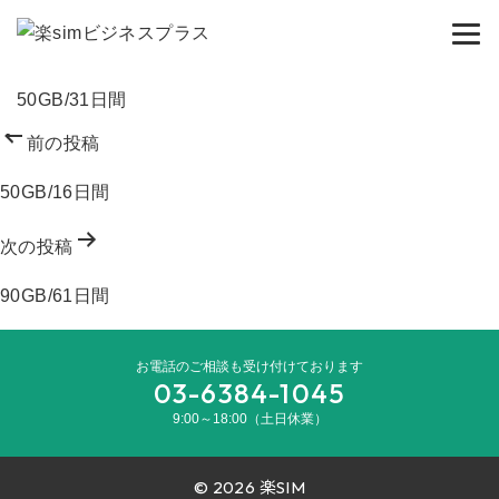
コ
ン
テ
50GB/31日間
ン
投
ツ
前の投稿
稿
へ
50GB/16日間
ナ
ス
ビ
キ
次の投稿
ゲ
ッ
ー
プ
90GB/61日間
シ
ョ
お電話のご相談も受け付けております
ン
03-6384-1045
9:00～18:00（土日休業）
©
2026 楽SIM